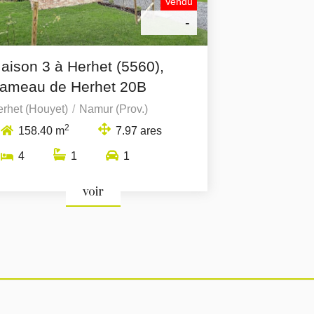
Vendu
-
aison 3 à Herhet (5560),
ameau de Herhet 20B
rhet (Houyet)
Namur (Prov.)
2
158.40 m
7.97 ares
4
1
1
voir