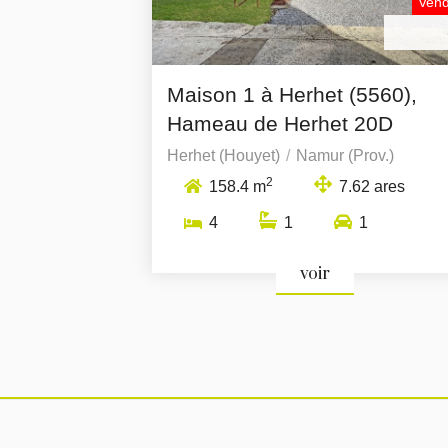
Ven
Maison 1 à Herhet (5560),
Hameau de Herhet 20D
Herhet (Houyet)
Namur (Prov.)
2
158.4 m
7.62 ares
4
1
1
voir