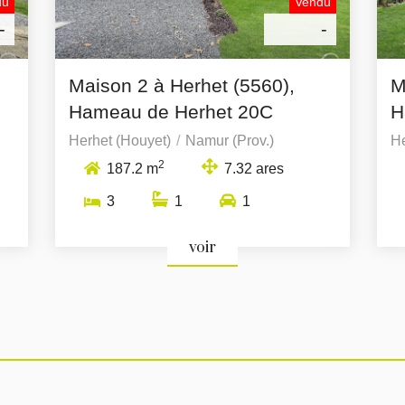
du
Vendu
-
-
Maison 2 à Herhet (5560),
M
Hameau de Herhet 20C
H
Herhet (Houyet)
Namur (Prov.)
He
2
187.2 m
7.32 ares
3
1
1
voir