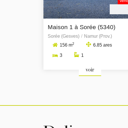
Ven
Maison 1 à Sorée (5340)
Sorée (Gesves)
Namur (Prov.)
2
156 m
6.85 ares
3
1
voir