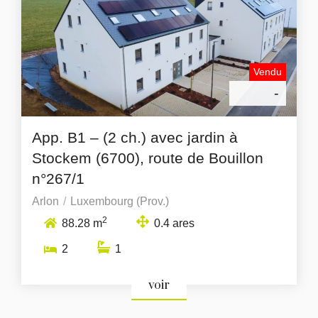
Vendu
-
App. B1 – (2 ch.) avec jardin à
Stockem (6700), route de Bouillon
n°267/1
Arlon
Luxembourg (Prov.)
2
88.28 m
0.4 ares
2
1
voir