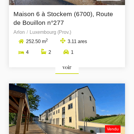
Maison 6 à Stockem (6700), Route
de Bouillon n°277
Arlon
Luxembourg (Prov.)
2
252.50 m
3.11 ares
4
2
1
voir
Vendu