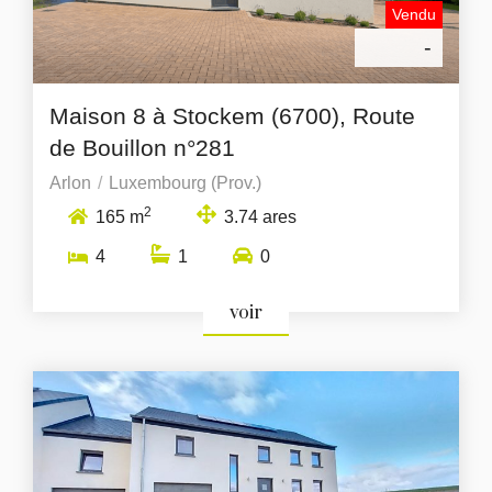
Vendu
-
Maison 8 à Stockem (6700), Route
de Bouillon n°281
Arlon
Luxembourg (Prov.)
2
165 m
3.74 ares
4
1
0
voir