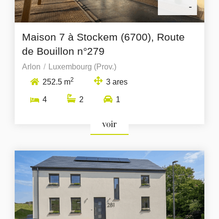
-
Maison 7 à Stockem (6700), Route
de Bouillon n°279
Arlon
Luxembourg (Prov.)
2
252.5 m
3 ares
4
2
1
voir