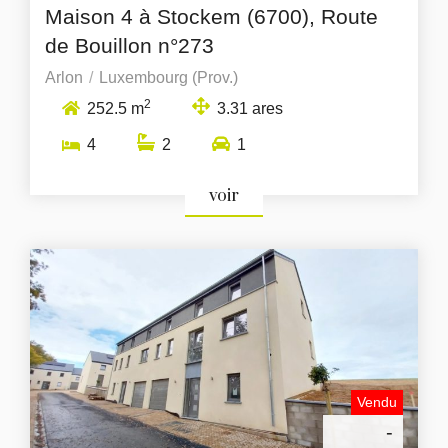
Maison 4 à Stockem (6700), Route
de Bouillon n°273
Arlon
Luxembourg (Prov.)
2
252.5 m
3.31 ares
4
2
1
voir
Vendu
-