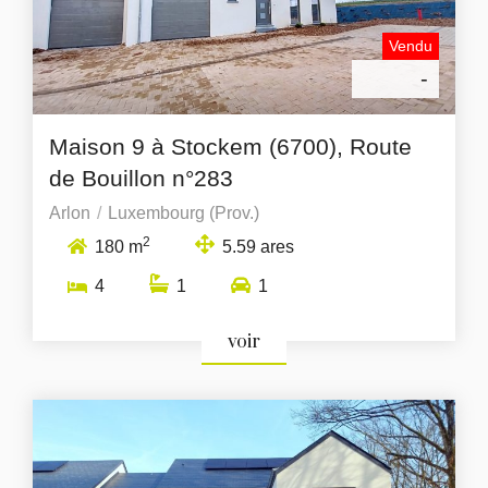
Vendu
-
Maison 9 à Stockem (6700), Route
de Bouillon n°283
Arlon
Luxembourg (Prov.)
2
180 m
5.59 ares
4
1
1
voir