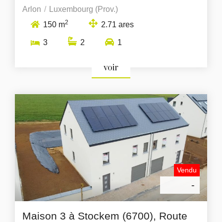
Arlon
Luxembourg (Prov.)
2
150 m
2.71 ares
3
2
1
voir
Vendu
-
Maison 3 à Stockem (6700), Route