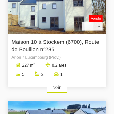
Vendu
-
Maison 10 à Stockem (6700), Route
de Bouillon n°285
Arlon
Luxembourg (Prov.)
2
227 m
8.2 ares
5
2
1
voir