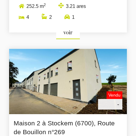
2
252.5 m
3.21 ares
4
2
1
voir
Vendu
-
Maison 2 à Stockem (6700), Route
de Bouillon n°269