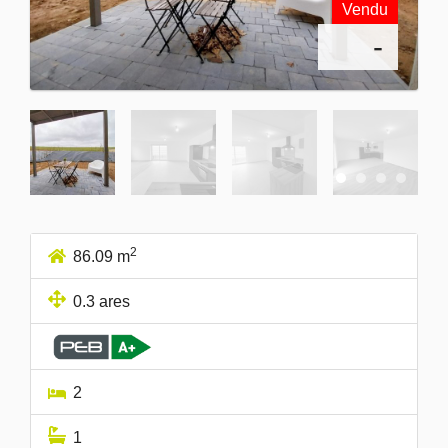
Vendu
-
2
86.09 m
0.3 ares
2
1