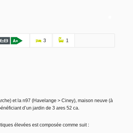
3
1
arche) et la n97 (Havelange > Ciney), maison neuve (à
énéficiant d’un jardin de 3 ares 52 ca.
étiques élevées est composée comme suit :