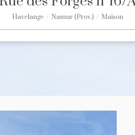
Rue des Forges n°16/
Havelange
Namur (Prov.)
Maison