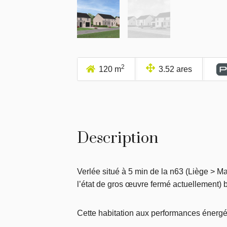
2
120 m
3.52 ares
Description
Verlée situé à 5 min de la n63 (Liège > M
l’état de gros œuvre fermé actuellement) b
Cette habitation aux performances énerg